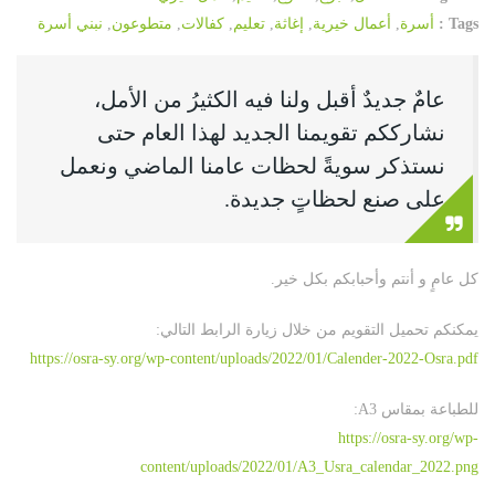
Tags :
أسرة
,
أعمال خيرية
,
إغاثة
,
تعليم
,
كفالات
,
متطوعون
,
نبني أسرة
عامٌ جديدٌ أقبل ولنا فيه الكثيرُ من الأمل،
نشارككم تقويمنا الجديد لهذا العام حتى
نستذكر سويةً لحظات عامنا الماضي ونعمل
على صنع لحظاتٍ جديدة.
كل عامٍ و أنتم وأحبابكم بكل خير.
يمكنكم تحميل التقويم من خلال زيارة الرابط التالي:
https://osra-sy.org/wp-content/uploads/2022/01/Calender-2022-Osra.pdf
للطباعة بمقاس A3:
https://osra-sy.org/wp-
content/uploads/2022/01/A3_Usra_calendar_2022.png