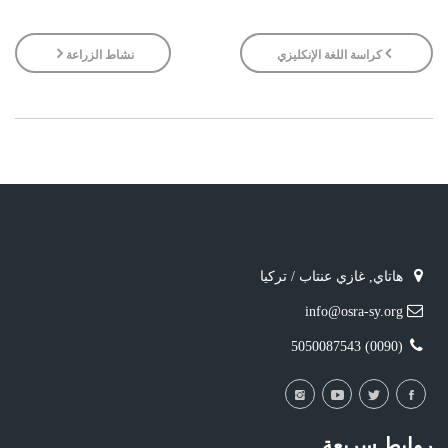
كراسة اللغة الإنكليزي
نشاط الزراعة
هاتاي, غازي عنتاب / تركيا
info@osra-sy.org
(0090) 5050087543
روابط سريعة