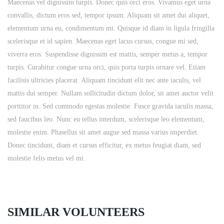
Maecenas vel dignissim turpis. Donec quis orci eros. Vivamus eget urna
convallis, dictum eros sed, tempor ipsum. Aliquam sit amet dui aliquet,
elementum urna eu, condimentum mi. Quisque id diam in ligula fringilla
scelerisque et id sapien. Maecenas eget lacus cursus, congue mi sed,
viverra eros. Suspendisse dignissim est mattis, semper metus a, tempor
turpis. Curabitur congue urna orci, quis porta turpis ornare vel. Etiam
facilisis ultricies placerat. Aliquam tincidunt elit nec ante iaculis, vel
mattis dui semper. Nullam sollicitudin dictum dolor, sit amet auctor velit
porttitor in. Sed commodo egestas molestie. Fusce gravida iaculis massa,
sed faucibus leo. Nunc eu tellus interdum, scelerisque leo elementum,
molestie enim. Phasellus sit amet augue sed massa varius imperdiet.
Donec tincidunt, diam et cursus efficitur, ex metus feugiat diam, sed
molestie felis metus vel mi.
SIMILAR VOLUNTEERS