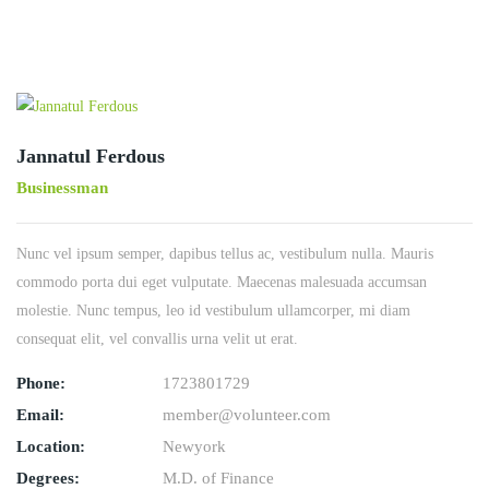
Jannatul Ferdous
Businessman
Nunc vel ipsum semper, dapibus tellus ac, vestibulum nulla. Mauris
commodo porta dui eget vulputate. Maecenas malesuada accumsan
molestie. Nunc tempus, leo id vestibulum ullamcorper, mi diam
consequat elit, vel convallis urna velit ut erat.
Phone:
1723801729
Email:
member@volunteer.com
Location:
Newyork
Degrees:
M.D. of Finance