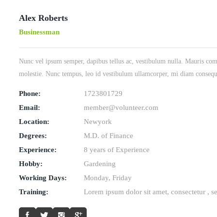
Alex Roberts
Businessman
Nunc vel ipsum semper, dapibus tellus ac, vestibulum nulla. Mauris c
molestie. Nunc tempus, leo id vestibulum ullamcorper, mi diam consequat 
Phone:
1723801729
Email:
member@volunteer.com
Location:
Newyork
Degrees:
M.D. of Finance
Experience:
8 years of Experience
Hobby:
Gardening
Working Days:
Monday, Friday
Training:
Lorem ipsum dolor sit amet, consectetur , 