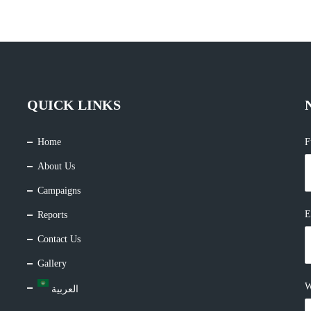
QUICK LINKS
Home
F
About Us
Campaigns
E
Reports
Contact Us
Gallery
W
العربية