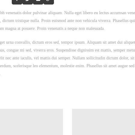
nibh venenatis dolor pulvinar aliquam. Nulla eget libero eu lectus accumsan ve
t, dictum tristique nulla. Proin euismod ante non vehicula viverra. Phasellus qu
tum magna at posuere. Proin venenatis a neque non malesuada.
eget urna convallis, dictum eros sed, tempor ipsum. Aliquam sit amet dui aliq
ursus, congue mi sed, viverra eros. Suspendisse dignissim est mattis, semper metu
 elit nec ante iaculis, vel mattis dui semper. Nullam sollicitudin dictum dolor, s
nterdum, scelerisque leo elementum, molestie enim. Phasellus sit amet augue sed
.