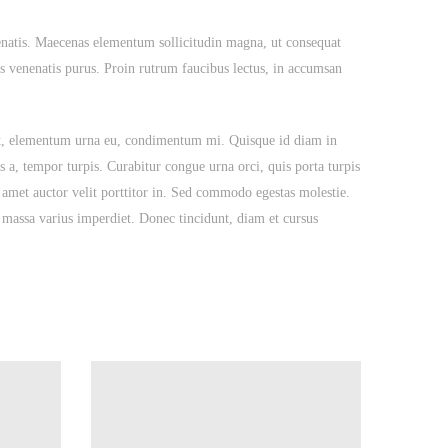
nenatis. Maecenas elementum sollicitudin magna, ut consequat
is venenatis purus. Proin rutrum faucibus lectus, in accumsan
uet, elementum urna eu, condimentum mi. Quisque id diam in
s a, tempor turpis. Curabitur congue urna orci, quis porta turpis
it amet auctor velit porttitor in. Sed commodo egestas molestie.
 massa varius imperdiet. Donec tincidunt, diam et cursus