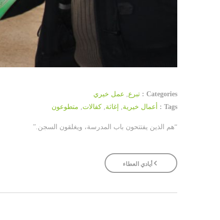
Categories :
تبرع
,
عمل خيري
Tags :
أعمال خيرية
,
إغاثة
,
كفالات
,
متطوعون
“هم الذين يفتتحون باب المدرسة، ويغلقون السجن.”
أيادي العطاء