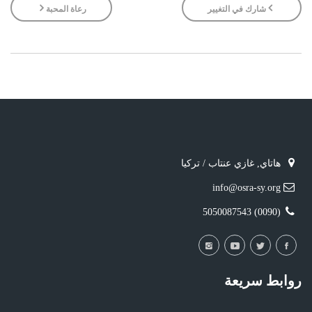
شارك في التغيير
رعاة المحبة
هاتاي, غازي عنتاب / تركيا
info@osra-sy.org
(0090) 5050087543
روابط سريعة