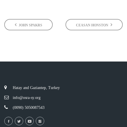
JOHN SPAKRS
CEASAN HONSTON
Hatay and Gaziantep, Turkey
info@osra-sy.org
(0090) 5050087543