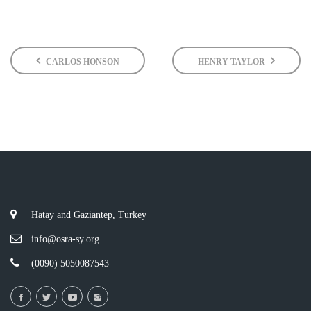
CARLOS HONSON
HENRY TAYLOR
Hatay and Gaziantep, Turkey
info@osra-sy.org
(0090) 5050087543