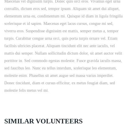
Maecenas vel dignissim turpis. Donec quis orci eros. Vivamus eget urna
convallis, dictum eros sed, tempor ipsum. Aliquam sit amet dui aliquet,
elementum urna eu, condimentum mi. Quisque id diam in ligula fringilla
scelerisque et id sapien. Maecenas eget lacus cursus, congue mi sed,
viverra eros. Suspendisse dignissim est mattis, semper metus a, tempor
turpis. Curabitur congue urna orci, quis porta turpis ornare vel. Etiam
facilisis ultricies placerat. Aliquam tincidunt elit nec ante iaculis, vel
mattis dui semper. Nullam sollicitudin dictum dolor, sit amet auctor velit
porttitor in. Sed commodo egestas molestie. Fusce gravida iaculis massa,
sed faucibus leo. Nunc eu tellus interdum, scelerisque leo elementum,
molestie enim. Phasellus sit amet augue sed massa varius imperdiet.
Donec tincidunt, diam et cursus efficitur, ex metus feugiat diam, sed
molestie felis metus vel mi.
SIMILAR VOLUNTEERS