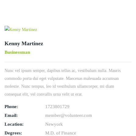
Kenny Martinez
Businessman
Nunc vel ipsum semper, dapibus tellus ac, vestibulum nulla. Mauris
commodo porta dui eget vulputate. Maecenas malesuada accumsan
molestie. Nunc tempus, leo id vestibulum ullamcorper, mi diam
consequat elit, vel convallis urna velit ut erat.
Phone:
1723801729
Email:
member@volunteer.com
Location:
Newyork
Degrees:
M.D. of Finance