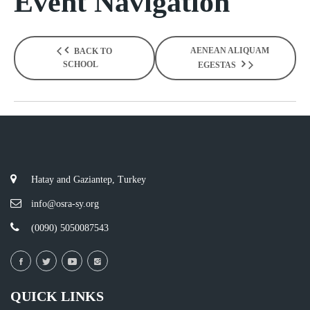
Event Navigation
AENEAN ALIQUAM
BACK TO
SCHOOL
EGESTAS
Hatay and Gaziantep, Turkey
info@osra-sy.org
(0090) 5050087543
QUICK LINKS