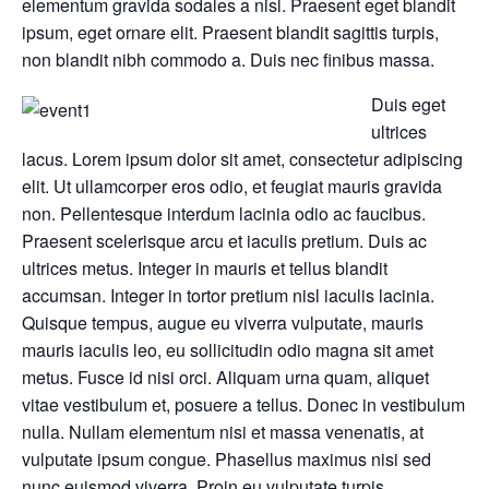
elementum gravida sodales a nisl. Praesent eget blandit
ipsum, eget ornare elit. Praesent blandit sagittis turpis,
non blandit nibh commodo a. Duis nec finibus massa.
Duis eget
ultrices
lacus. Lorem ipsum dolor sit amet, consectetur adipiscing
elit. Ut ullamcorper eros odio, et feugiat mauris gravida
non. Pellentesque interdum lacinia odio ac faucibus.
Praesent scelerisque arcu et iaculis pretium. Duis ac
ultrices metus. Integer in mauris et tellus blandit
accumsan. Integer in tortor pretium nisl iaculis lacinia.
Quisque tempus, augue eu viverra vulputate, mauris
mauris iaculis leo, eu sollicitudin odio magna sit amet
metus. Fusce id nisi orci. Aliquam urna quam, aliquet
vitae vestibulum et, posuere a tellus. Donec in vestibulum
nulla. Nullam elementum nisi et massa venenatis, at
vulputate ipsum congue. Phasellus maximus nisi sed
nunc euismod viverra. Proin eu vulputate turpis.