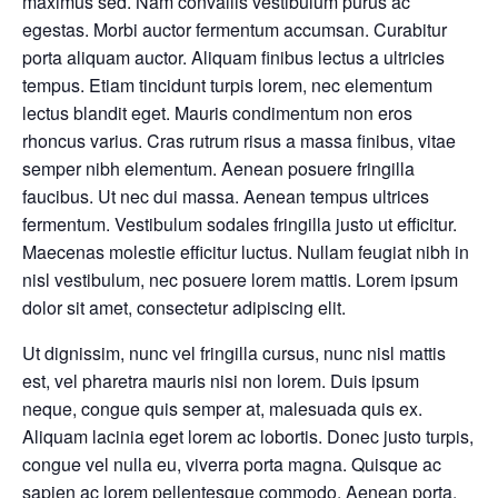
maximus sed. Nam convallis vestibulum purus ac
egestas. Morbi auctor fermentum accumsan. Curabitur
porta aliquam auctor. Aliquam finibus lectus a ultricies
tempus. Etiam tincidunt turpis lorem, nec elementum
lectus blandit eget. Mauris condimentum non eros
rhoncus varius. Cras rutrum risus a massa finibus, vitae
semper nibh elementum. Aenean posuere fringilla
faucibus. Ut nec dui massa. Aenean tempus ultrices
fermentum. Vestibulum sodales fringilla justo ut efficitur.
Maecenas molestie efficitur luctus. Nullam feugiat nibh in
nisl vestibulum, nec posuere lorem mattis. Lorem ipsum
dolor sit amet, consectetur adipiscing elit.
Ut dignissim, nunc vel fringilla cursus, nunc nisl mattis
est, vel pharetra mauris nisi non lorem. Duis ipsum
neque, congue quis semper at, malesuada quis ex.
Aliquam lacinia eget lorem ac lobortis. Donec justo turpis,
congue vel nulla eu, viverra porta magna. Quisque ac
sapien ac lorem pellentesque commodo. Aenean porta,