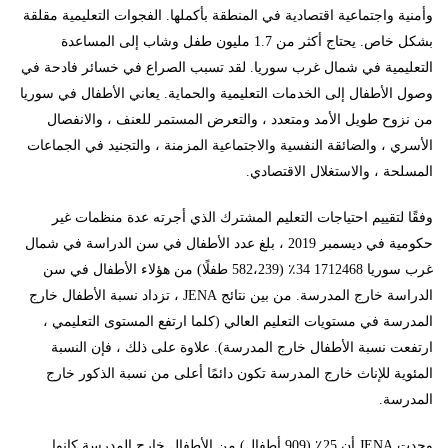
وأمنية واجتماعية اقتصادية في المنطقة بأكملها. الفجوات التعليمية مقلقة
بشكل خاص. يحتاج أكثر من 1.7 مليون طفل وشاب إلى المساعدة
التعليمية في شمال غرب سوريا. لقد تسبب الصراع في خسائر فادحة في
وصول الأطفال إلى الخدمات التعليمية والحماية. يعاني الأطفال في سوريا
من نزوح طويل الأمد ومتعدد ، والتعرض المستمر للعنف ، والانفصال
الأسري ، والضائقة النفسية والاجتماعية المزمنة ، والتجنيد في الجماعات
المسلحة ، والاستغلال الاقتصادي.
وفقًا لتقييم احتياجات التعليم المشترك الذي أجرته عدة منظمات غير
حكومية في ديسمبر 2019 ، بلغ عدد الأطفال في سن الدراسة في شمال
غرب سوريا 1712468 34٪ (582،239 طفلًا) من هؤلاء الأطفال في سن
الدراسة خارج المدرسة. من بين نتائج JENA ، تزداد نسبة الأطفال خارج
المدرسة في مستويات التعليم العالي (كلما ارتفع المستوى التعليمي ،
ارتفعت نسبة الأطفال خارج المدرسة). علاوة على ذلك ، فإن النسبة
المئوية للإناث خارج المدرسة تكون دائمًا أعلى من نسبة الذكور خارج
المدرسة.
وجدت JENA أن 25٪ (909 أطفال) من الأطفال خارج المدرسة كانوا