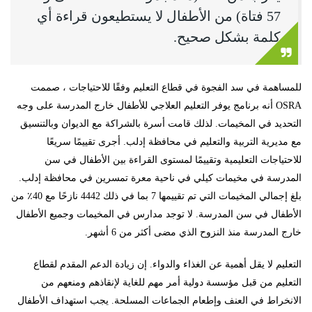
57 فتاة) من الأطفال لا يستطيعون قراءة أي
كلمة بشكل صحيح.
للمساهمة في سد الفجوة في قطاع التعليم وفقًا للاحتياجات ، صممت
OSRA أنه برنامج يوفر التعليم العلاجي للأطفال خارج المدرسة على وجه
التحديد في المخيمات. لذلك قامت أسرة بالشراكة مع الديوان وبالتنسيق
مع مديرية التربية والتعليم في محافظة إدلب. أجرى تقييمًا سريعًا
للاحتياجات التعليمية وتقييمًا لمستوى القراءة بين الأطفال في سن
المدرسة في مخيمات كيلي في ناحية معرة تمسرين في محافظة إدلب.
بلغ إجمالي المخيمات التي تم تقييمها 7 بما في ذلك 4442 نازحًا مع 40٪ من
الأطفال في سن المدرسة. لا توجد مدارس في المخيمات وجميع الأطفال
خارج المدرسة منذ النزوح الذي مضى أكثر من 6 أشهر.
التعليم لا يقل أهمية عن الغذاء والدواء. إن زيادة الدعم المقدم لقطاع
التعليم من قبل مؤسسة دولية أمر مهم للغاية لإنقاذهم ومنعهم من
الانخراط في العنف وإطعام الجماعات المسلحة. يجب استهداف الأطفال